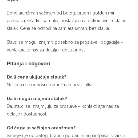
Boho aranžman sačinjen od belog, braon i golden mini
pampasa, šišarki i pamuka, postavljen na dekorativni metalni
stalak. Cena se odnosi na sam aranžman, bez stalka.
Stalci se mogu iznajmiti posebno za proslave i događaje –
kontaktirajte nas za detalje i dostupnost.
Pitanja i odgovori
Da li cena uključuje stalak?
Ne, cena se odnosi na aranžman bez stalka.
Da li mogu iznajmiti stalak?
Da, stalci se iznajmljuju za proslave – kontaktirajte nas za
detalje i dostupnost.
Od čega je sačinjen aranžman?
Sačinjen je od belog, braon i golden mini pampasa, šišarki i