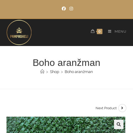
Skip
to
content
0
MENU
Boho aranžman
>
Shop
>
Boho aranžman
Next Product
🔍