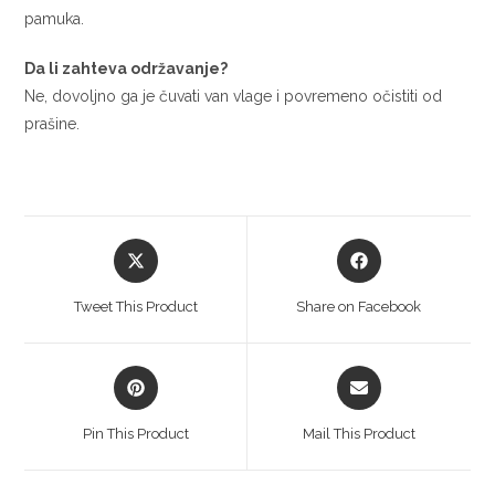
pamuka.
Da li zahteva održavanje?
Ne, dovoljno ga je čuvati van vlage i povremeno očistiti od
prašine.
Opens
Opens
in
in
a
a
Tweet This Product
Share on Facebook
new
new
window
window
Opens
Opens
in
in
a
a
Pin This Product
Mail This Product
new
new
window
window