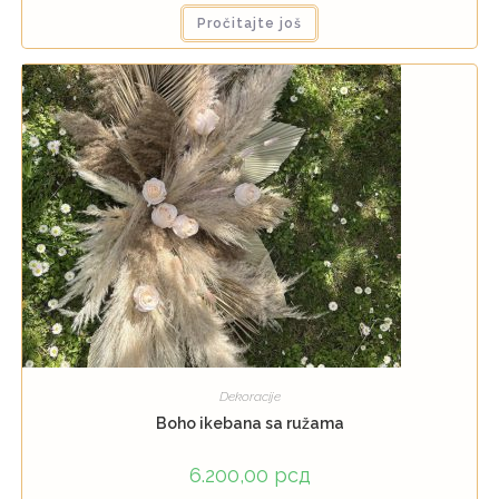
Pročitajte još
Dekoracije
Boho ikebana sa ružama
6.200,00
рсд