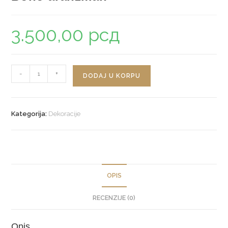
3.500,00
рсд
Boho
-
+
DODAJ U KORPU
aranžman
količina
Kategorija:
Dekoracije
OPIS
RECENZIJE (0)
Opis