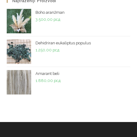
Najtraženiji Proizvodi
Boho aranžman
3.500,00
рсд
Dehidriran eukaliptus populus
1.250,00
рсд
Amarant beli
1.880,00
рсд