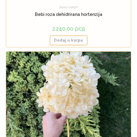
Suvo cveće
Bebi roza dehidrirana hortenzija
2.240,00
рсд
Dodaj u korpu