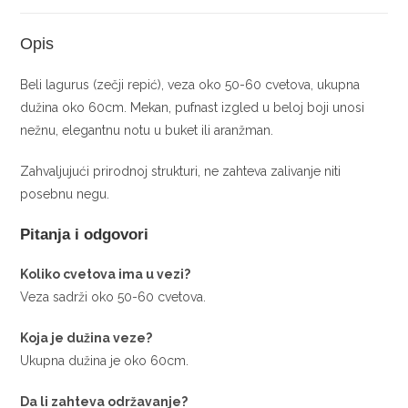
Opis
Beli lagurus (zečji repić), veza oko 50-60 cvetova, ukupna
dužina oko 60cm. Mekan, pufnast izgled u beloj boji unosi
nežnu, elegantnu notu u buket ili aranžman.
Zahvaljujući prirodnoj strukturi, ne zahteva zalivanje niti
posebnu negu.
Pitanja i odgovori
Koliko cvetova ima u vezi?
Veza sadrži oko 50-60 cvetova.
Koja je dužina veze?
Ukupna dužina je oko 60cm.
Da li zahteva održavanje?