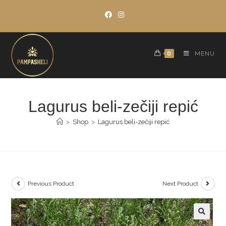
Skip
to
content
0
MENU
Lagurus beli-zečiji repić
>
Shop
>
Lagurus beli-zečiji repić
Previous Product
Next Product
🔍