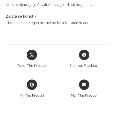
Ne, dovoljno ga je čuvati van vlage i direktnog sunca.
Za šta se koristi?
Idealan je za elegantne, nežne bukete i aranžmane.
Opens
Opens
in
in
a
a
Tweet This Product
Share on Facebook
new
new
window
window
Opens
Opens
in
in
a
a
Pin This Product
Mail This Product
new
new
window
window