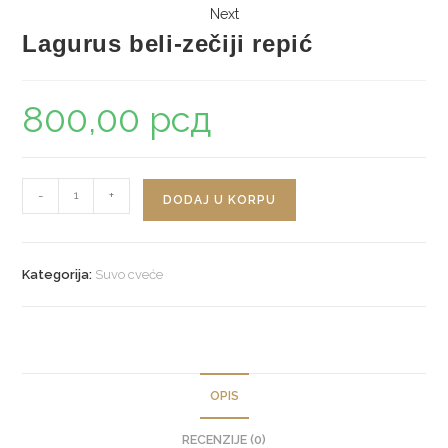
Next
Lagurus beli-zečiji repić
800,00
рсд
Lagurus
-
+
DODAJ U KORPU
beli-
zečiji
repić
Kategorija:
Suvo cveće
količina
OPIS
RECENZIJE (0)