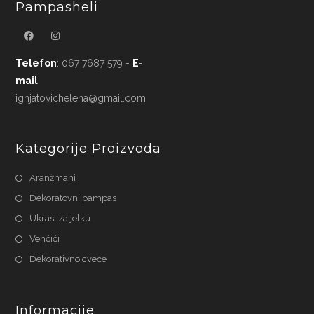
Pampasheli
Telefon
: 067 7687 579 -
E-
mail
:
ignjatovichelena@gmail.com
Kategorije Proizvoda
Aranžmani
Dekoratovni pampas
Ukrasi za jelku
Venčići
Dekorativno cveće
Informacije