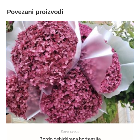
Povezani proizvodi
Suvo cveće
Bordo dehidrirana hortenzija