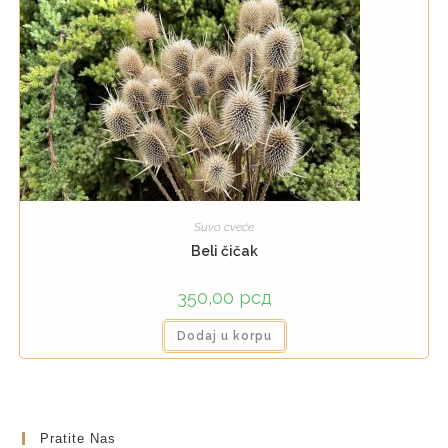
Suvo cveće
Beli čičak
350,00
рсд
Dodaj u korpu
Pratite Nas