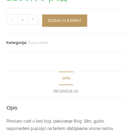
Pirinčani
-
+
DODAJ U KORPU
cvet
bež
količina
Kategorija:
Suvo cveće
OPIS
RECENZIJE (0)
Opis
Pirinčani cvet u bež boji, pakovanje 80g. Sitni, gusto
raspoređeni pupoljci na tankim stabljikama unose nežnu