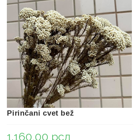
Pirinčani cvet bež
1.160,00
рсд