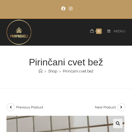
Skip
to
content
0
MENU
Pirinčani cvet bež
>
Shop
>
Pirinčani cvet bež
Previous Product
Next Product
🔍