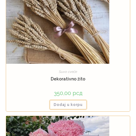
Suvo cveće
Dekorativno žito
350,00
рсд
Dodaj u korpu