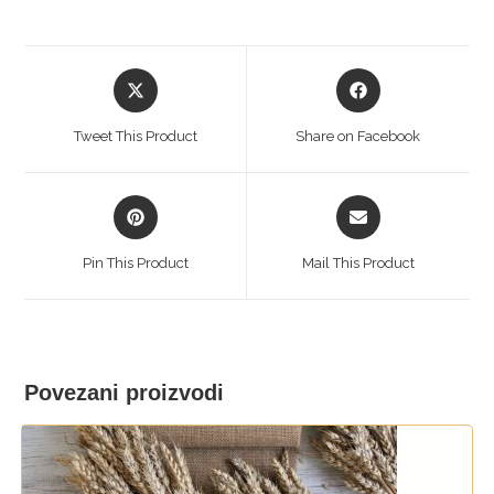
Opens
Opens
in
in
a
a
Tweet This Product
Share on Facebook
new
new
window
window
Opens
Opens
in
in
a
a
Pin This Product
Mail This Product
new
new
window
window
Povezani proizvodi