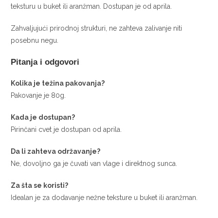
teksturu u buket ili aranžman. Dostupan je od aprila.
Zahvaljujući prirodnoj strukturi, ne zahteva zalivanje niti
posebnu negu.
Pitanja i odgovori
Kolika je težina pakovanja?
Pakovanje je 80g.
Kada je dostupan?
Pirinčani cvet je dostupan od aprila.
Da li zahteva održavanje?
Ne, dovoljno ga je čuvati van vlage i direktnog sunca.
Za šta se koristi?
Idealan je za dodavanje nežne teksture u buket ili aranžman.