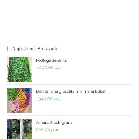
Najtraženiji Proizvodi
Podloga zelenila
1.000,00
рсд
Dehidrirana gipsofila mix manji buket
1.340,00
рсд
Amarant beli-grana
620,00
рсд