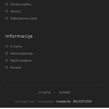
Ukrasi za jelku
Venčići
Dekorativno cveće
Informacije
O nama
Načini plaćanja
Načini dostave
Kontakt
O nama
Kontakt
BILDSTUDIO
Copyright 2022 - Pampasheli -
Created By