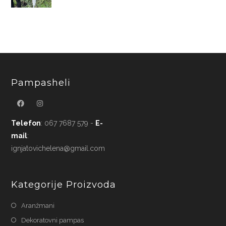
Pampasheli
Telefon
: 067 7687 579 -
E-
mail
:
ignjatovichelena@gmail.com
Kategorije Proizvoda
Aranžmani
Dekoratovni pampas