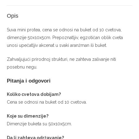
Opis
Suva mini protea, cena se odnosi na buket od 10 cvetova,
dimenzije 50x10x5cm. Prepoznatljiv, egzotičan oblik cveta
unosi upečatljiv akcenat u svaki aranžman ili buket.
Zahvaljujući prirodnoj strukturi, ne zahteva zalivanje niti
posebnu negu.
Pitanja i odgovori
Koliko cvetova dobijam?
Cena se odnosi na buket od 10 cvetova.
Koje su dimenzije?
Dimenzije buketa su 50x10x5cm.
Da li zahteva održavanje?