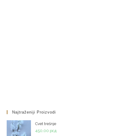
Najtraženiji Proizvodi
Cvet trešnje
450,00
рсд