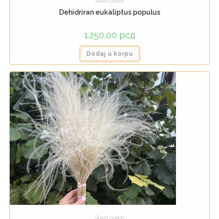
Suvo cveće
Dehidriran eukaliptus populus
1.250,00
рсд
Dodaj u korpu
Suvo cveće