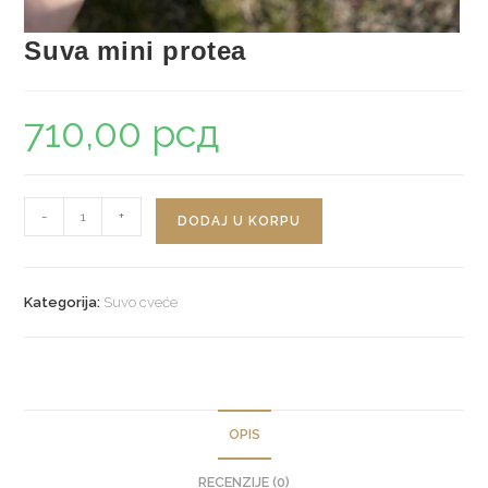
Suva mini protea
710,00
рсд
Suva
-
+
DODAJ U KORPU
mini
protea
količina
Kategorija:
Suvo cveće
OPIS
RECENZIJE (0)