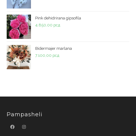
Pink dehidrirana gipsofila
4.850,00
рсд
Bidermajer marlana
7.100,00
рсд
Pampasheli