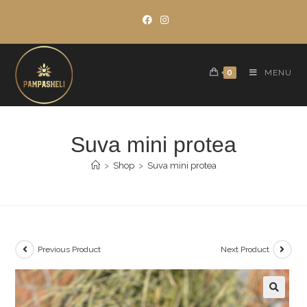
Skip
to
content
0
MENU
Suva mini protea
>
Shop
>
Suva mini protea
Previous Product
Next Product
🔍