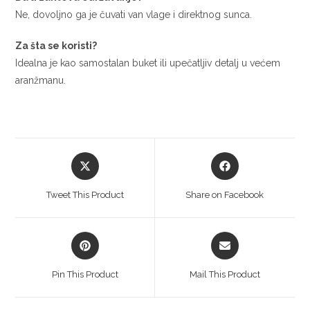
Ne, dovoljno ga je čuvati van vlage i direktnog sunca.
Za šta se koristi?
Idealna je kao samostalan buket ili upečatljiv detalj u većem
aranžmanu.
Opens
Opens
in
in
a
a
Tweet This Product
Share on Facebook
new
new
window
window
Opens
Opens
in
in
a
a
Pin This Product
Mail This Product
new
new
window
window