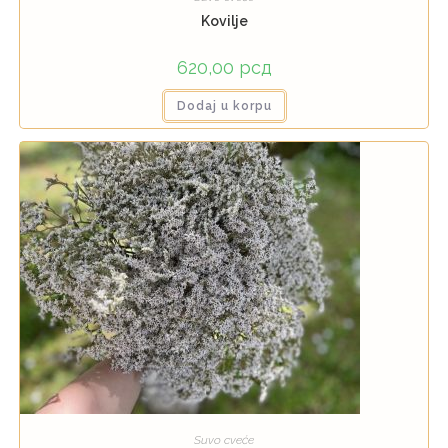
Kovilje
620,00
рсд
Dodaj u korpu
Suvo cveće