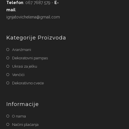
Telefon
: 067 7687 579 -
E-
mail
:
ignjatovichelena@gmail.com
Kategorije Proizvoda
Aranžmani
Dekoratovni pampas
Ukrasi za jelku
Venčići
Dekorativno cveće
Informacije
O nama
Načini plaćanja