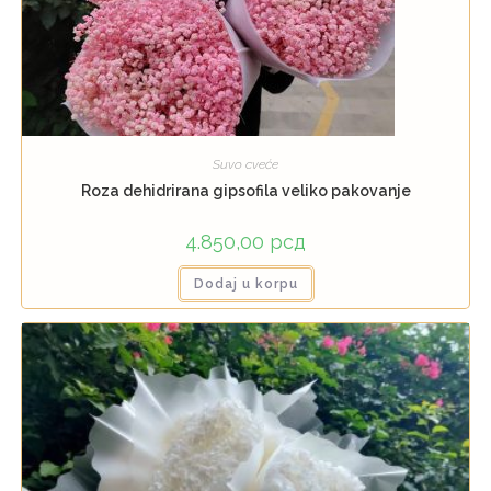
Suvo cveće
Roza dehidrirana gipsofila veliko pakovanje
4.850,00
рсд
Dodaj u korpu