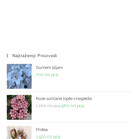
Najtraženiji Proizvodi
Gumeni ljiljani
700,00
рсд
Roze sunčane lopte-craspedia
Originalna
Trenutna
1.160,00
рсд
980,00
рсд
cena
cena
je
je:
bila:
980,00 рсд.
Protea
1.160,00 рсд.
1.520,00
рсд