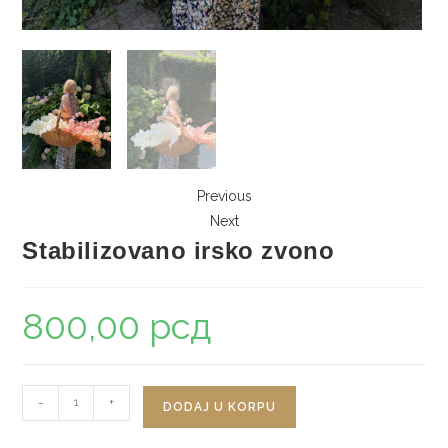
Previous
Next
Stabilizovano irsko zvono
800,00
рсд
Stabilizovano
-
+
DODAJ U KORPU
irsko
zvono