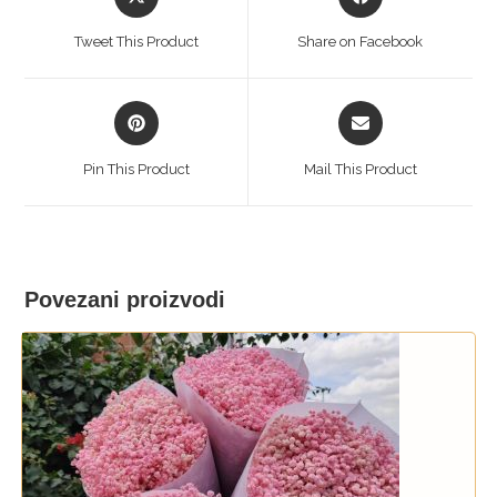
in
in
a
a
Tweet This Product
Share on Facebook
new
new
window
window
Opens
Opens
in
in
a
a
Pin This Product
Mail This Product
new
new
window
window
Povezani proizvodi