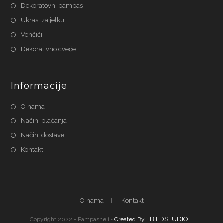
Dekoratovni pampas
Ukrasi za jelku
Venčići
Dekorativno cveće
Informacije
O nama
Načini plaćanja
Načini dostave
Kontakt
O nama
Kontakt
BILDSTUDIO
Copyright 2022 - Pampasheli -
Created By