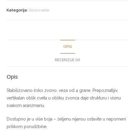
količina
Kategorija:
Suvo cveće
OPIS
RECENZIJE (0)
Opis
Stabilizovano irsko zvono, veza od 4 grane. Prepoznatljiv,
vertikalan oblik cveta u obliku zvonca daje strukturu i visinu
svakom aranžmanu.
Dostupno je u više boja – željenu nijansu ostavite u napomeni
prilikom porudžbine.