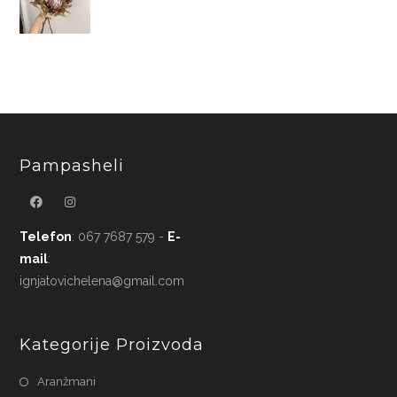
Pampasheli
Telefon
: 067 7687 579 -
E-
mail
:
ignjatovichelena@gmail.com
Kategorije Proizvoda
Aranžmani