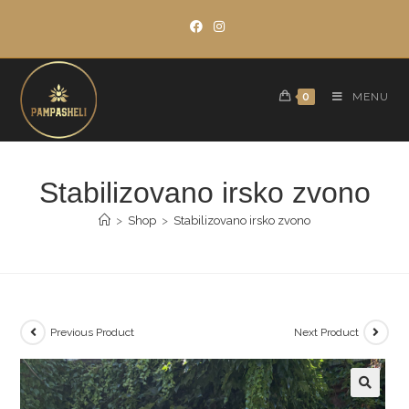
Skip
to
content
0
MENU
Stabilizovano irsko zvono
>
Shop
>
Stabilizovano irsko zvono
Previous Product
Next Product
🔍