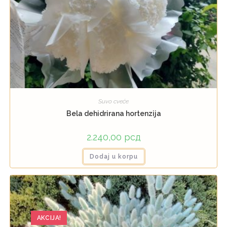
Suvo cveće
Bela dehidrirana hortenzija
2.240,00
рсд
Dodaj u korpu
AKCIJA!